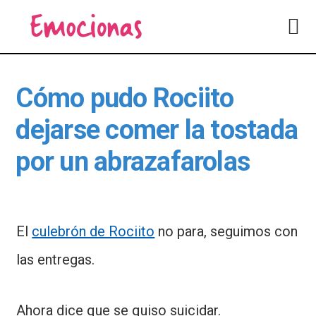
Saltar
Saltar
a
al
la
contenido
navegación
principal
principal
Cómo pudo Rociito
dejarse comer la tostada
por un abrazafarolas
El
culebrón de Rociito
no para, seguimos con
las entregas.
Ahora dice que se quiso suicidar.